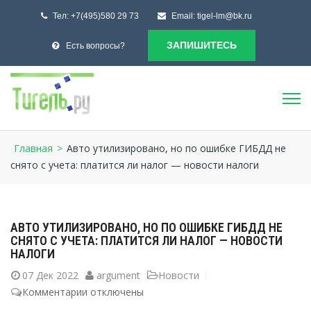
Тел:
+7(495)580 29 73
Email:
tigel-lm@bk.ru
ЗАПИШИТЕСЬ
Есть вопросы?
Главная
>
Авто утилизировано, но по ошибке ГИБДД не
снято с учета: платится ли налог — новости налоги
АВТО УТИЛИЗИРОВАНО, НО ПО ОШИБКЕ ГИБДД НЕ
СНЯТО С УЧЕТА: ПЛАТИТСЯ ЛИ НАЛОГ — НОВОСТИ
НАЛОГИ
07
Дек 2022
argument
Новости
Комментарии
к
отключены
записи