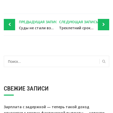
Post
ПРЕДЫДУЩАЯ ЗАПИСЬ
СЛЕДУЮЩАЯ ЗАПИСЬ
navigation
Суды не стали взимать с фирмы «переплату» пособий при отсутствии оригиналов больничных — новости налоги
Трехлетний срок на предъявление вычета НДС может отсчитываться от даты решения суда — новости налоги
Найти:
СВЕЖИЕ ЗАПИСИ
Зарплата с задержкой — теперь такой доход
относится к месяцу фактической выплаты — новости