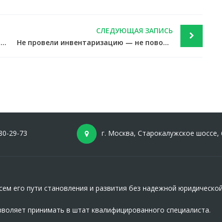
СЛЕДУЮЩАЯ ЗАПИСЬ
Предложено взимать с граждан налоговые недоимки без суда — через приставов — новости налоги
Не провели инвентаризацию — не повод утаить доход от просроченной кредиторки — новости налоги
80-29-73
г. Москва, Старокалужское шоссе, 
ем его пути становления и развития без надежной юридическо
зволяет принимать в штат квалифицированного специалиста.