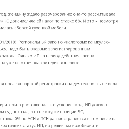
 год, женщину ждало разочарование: она-то рассчитывала
ИФНС доначислила ей налог по ставке 6%. И это – несмотря
малась сборкой кухонной мебели.
91/2018). Региональный закон о «налоговых каникулах»
ться, надо быть впервые зарегистрированным
 закона. Однако ИП за период действия закона
она уже не отвечала критерию «впервые
иод после январской регистрации она деятельность не вела
ирительно растолковал это условие: мол, ИП должен
м суд показал, что не в курсе позиции ВС,
ставка 0% по УСН и ПСН распространяется в том числе на
рекративших статус ИП, но решивших возобновить