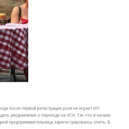
начала
«налоговых
каникул»
лишает
права
«на
ноль»
—
новости
налоги
ода после первой регистрации роли не играет.ИП
одать уведомление о переходе на УСН. Так что в начале
 дней предпринимательница зарегистрировалсь опять. В