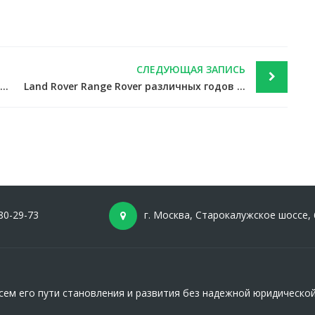
СЛЕДУЮЩАЯ ЗАПИСЬ
Считая налог на имущество, бесполезно уменьшать кадастровую стоимость на НДС — новости налоги
Land Rover Range Rover различных годов выпуска: нужен ли коэффициент к налогу — новости налоги
80-29-73
г. Москва, Старокалужское шоссе, 
ем его пути становления и развития без надежной юридическо