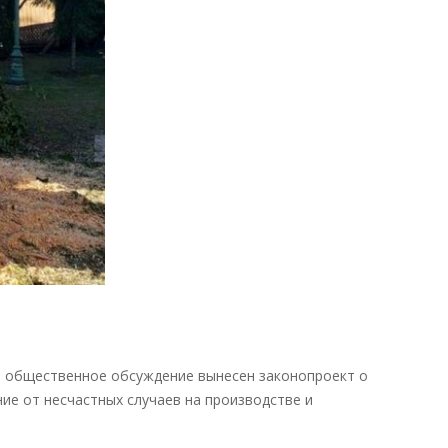
действие
тарифов
на
«несчастное»
соцстрахование
—
новости
налоги
а общественное обсуждение вынесен законопроект о
ие от несчастных случаев на производстве и