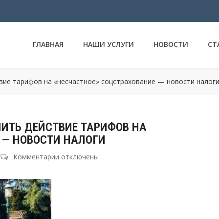
ГЛАВНАЯ
НАШИ УСЛУГИ
НОВОСТИ
СТ
вие тарифов на «несчастное» соцстрахование — новости налог
ИТЬ ДЕЙСТВИЕ ТАРИФОВ НА
 — НОВОСТИ НАЛОГИ
Комментарии
к
отключены
записи
Власти
опять
намерены
продлить