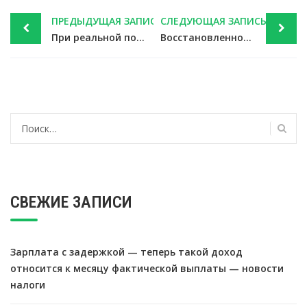
Post
ПРЕДЫДУЩАЯ ЗАПИСЬ
СЛЕДУЮЩАЯ ЗАПИСЬ
navigation
При реальной порче или хищении имущества НДС не восстанавливается — новости налоги
Восстановленному выходное пособие засчитывается в оплату вынужденного прогула — новости налоги
Найти:
СВЕЖИЕ ЗАПИСИ
Зарплата с задержкой — теперь такой доход
относится к месяцу фактической выплаты — новости
налоги