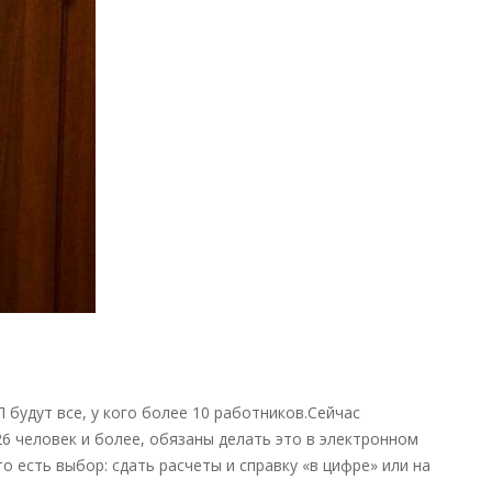
об
НДФЛ
и
взносах
на
бумаге
—
новости
налоги
 будут все, у кого более 10 работников.Сейчас
6 человек и более, обязаны делать это в электронном
то есть выбор: сдать расчеты и справку «в цифре» или на