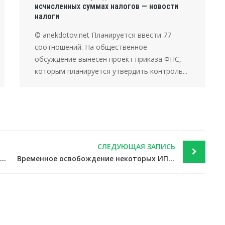
исчисленных суммах налогов — новости
налоги
© anekdotov.net Планируется ввести 77
соотношений. На общественное
обсуждение вынесен проект приказа ФНС,
которым планируется утвердить контроль...
СЛЕДУЮЩАЯ ЗАПИСЬ
Бухфирмы должны замораживать активы лиц, попавших в списки террористов — новости налоги
Временное освобождение некоторых ИП от взносов будет возможно с точностью до дней — новости налоги