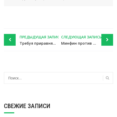
Post
ПРЕДЫДУЩАЯ ЗАПИСЬ
СЛЕДУЮЩАЯ ЗАПИСЬ
navigation
Требуя приравнять «кадастр» к «рынку», лучше сразу просить уменьшения на НДС — новости налоги
Минфин против принятия НДС к вычету по дубликату счета-фактуры — новости налоги
Найти:
СВЕЖИЕ ЗАПИСИ