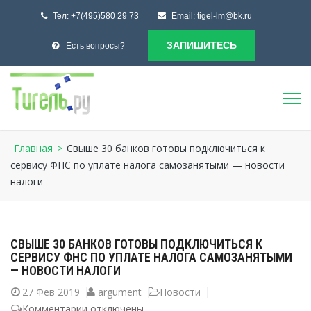
Тел:
+7(495)580 29 73
Email:
tigel-lm@bk.ru
ЗАПИШИТЕСЬ
Есть вопросы?
Главная
>
Свыше 30 банков готовы подключиться к
сервису ФНС по уплате налога самозанятыми — новости
налоги
СВЫШЕ 30 БАНКОВ ГОТОВЫ ПОДКЛЮЧИТЬСЯ К
СЕРВИСУ ФНС ПО УПЛАТЕ НАЛОГА САМОЗАНЯТЫМИ
— НОВОСТИ НАЛОГИ
27
Фев 2019
argument
Новости
Комментарии
к
отключены