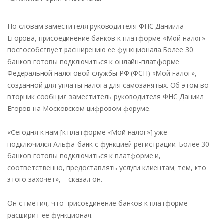
записи
Свыше
По словам заместителя руководителя ФНС Даниила
30
Егорова, присоединение банков к платформе «Мой налог»
банков
поспособствует расширению ее функционала.Более 30
готовы
банков готовы подключиться к онлайн-платформе
подключиться
Федеральной налоговой службы РФ (ФСН) «Мой налог»,
к
созданной для уплаты налога для самозанятых. Об этом во
сервису
вторник сообщил заместитель руководителя ФНС Даниил
ФНС
Егоров на Московском цифровом форуме.
по
уплате
«Сегодня к нам [к платформе «Мой налог»] уже
налога
подключился Альфа-банк с функцией регистрации. Более 30
самозанятыми
банков готовы подключиться к платформе и,
—
соответственно, предоставлять услуги клиентам, тем, кто
новости
этого захочет», – сказал он.
налоги
Он отметил, что присоединение банков к платформе
расширит ее функционал.