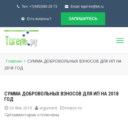
Тел:
+7(495)580 29 73
Email:
tigel-lm@bk.ru
ЗАПИШИТЕСЬ
Есть вопросы?
Главная
>
СУММА ДОБРОВОЛЬНЫХ ВЗНОСОВ ДЛЯ ИП НА
2018 ГОД
СУММА ДОБРОВОЛЬНЫХ ВЗНОСОВ ДЛЯ ИП НА 2018
ГОД
20
Янв 2019
argument
Новости
Комментарии
к
отключены
записи