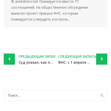
© anekdotov.net Планируется ввести 77
соотношений. На общественное обсуждение
вынесен проект приказа ФНС, которым
планируется утвердить контроль...
Post
ПРЕДЫДУЩАЯ ЗАПИСЬ
СЛЕДУЮЩАЯ ЗАПИСЬ
navigation
Суд указал, как правильно – с этой даты течет срок на возврат налога за другие годы — новости налоги
ФНС: с 1 апреля можно начинать отчитываться по НДС за 1 квартал 2019 года — новости налоги
Найти: