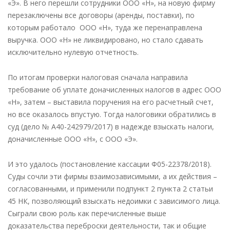
«Э». В него перешли сотрудники ООО «Н», на новую фирму
перезаключены все договоры (аренды, поставки), по
которым работало ООО «Н», туда же перенаправлена
выручка. ООО «Н» не ликвидировано, но стало сдавать
исключительно нулевую отчетность.
По итогам проверки налоговая сначала направила
требование об уплате доначисленных налогов в адрес ООО
«Н», затем – выставила поручения на его расчетный счет,
но все оказалось впустую. Тогда налоговики обратились в
суд (дело № А40-242979/2017) в надежде взыскать налоги,
доначисленные ООО «Н», с ООО «Э».
И это удалось (постановление кассации Ф05-22378/2018).
Суды сочли эти фирмы взаимозависимыми, а их действия –
согласованными, и применили подпункт 2 пункта 2 статьи
45 НК, позволяющий взыскать недоимки с зависимого лица.
Сыграли свою роль как перечисленные выше
доказательства переброски деятельности, так и общие