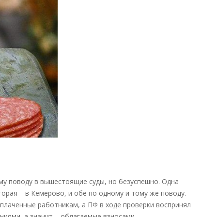
начисления
взносов
на
непринятые
ФСС
«больничные»
—
новости
налоги
му поводу в вышестоящие суды, но безуспешно. Одна
торая – в Кемерово, и обе по одному и тому же поводу.
ыплаченные работникам, а ПФ в ходе проверки воспринял
иями, а значит – облагаемые взносами.