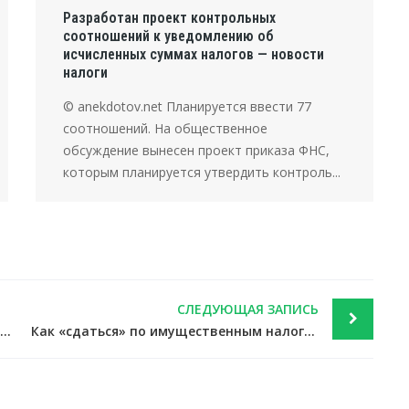
Разработан проект контрольных
соотношений к уведомлению об
исчисленных суммах налогов — новости
налоги
© anekdotov.net Планируется ввести 77
соотношений. На общественное
обсуждение вынесен проект приказа ФНС,
которым планируется утвердить контроль...
СЛЕДУЮЩАЯ ЗАПИСЬ
ВС против учета в расходах «северной» фирмой проезда в отпуск по «загранице» — новости налоги
Как «сдаться» по имущественным налогам по закрытой обособке, выбывшему объекту — новости налоги