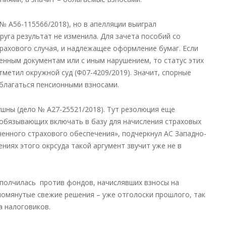
 № А56-115566/2018), но в апелляции выиграл
руга результат не изменила. Для зачета пособий со
трахового случая, и надлежащее оформление бумаг. Если
нным документам или с иным нарушением, то статус этих
тметил окружной суд (Ф07-4209/2019). Значит, спорные
облагаться пенсионными взносами.
ушны (дело № А27-25521/2018). Тут резолюция еще
 обязывающих включать в базу для начисления страховых
енного страхового обеспечения», подчеркнул АС Западно-
ениях этого окрсуда такой аргумент звучит уже не в
ополчилась против фондов, начислявших взносы на
упомянутые свежие решения – уже отголоски прошлого, так
а налоговиков.