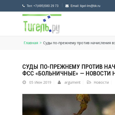
Тел:
+7(495)580 29 73
Email:
tigel-lm@bk.ru
Главная
>
Суды по-прежнему против начисления в
СУДЫ ПО-ПРЕЖНЕМУ ПРОТИВ НАЧ
ФСС «БОЛЬНИЧНЫЕ» — НОВОСТИ 
05
Июн 2019
argument
Новости