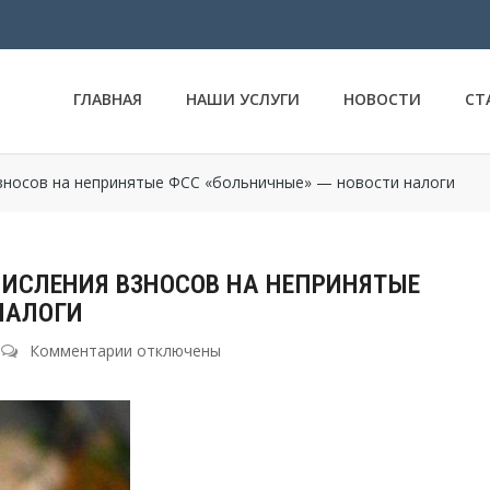
ГЛАВНАЯ
НАШИ УСЛУГИ
НОВОСТИ
СТ
зносов на непринятые ФСС «больничные» — новости налоги
ИСЛЕНИЯ ВЗНОСОВ НА НЕПРИНЯТЫЕ
НАЛОГИ
Комментарии
к
отключены
записи
Суды
по-
прежнему
против