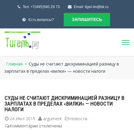
Тел:
+7(495)580 29 73
Email:
tigel-lm@bk.ru
ЗАПИШИТЕСЬ
Есть вопросы?
Главная
>
Суды не считают дискриминацией разницу в
зарплатах в пределах «вилки» — новости налоги
СУДЫ НЕ СЧИТАЮТ ДИСКРИМИНАЦИЕЙ РАЗНИЦУ В
ЗАРПЛАТАХ В ПРЕДЕЛАХ «ВИЛКИ» — НОВОСТИ
НАЛОГИ
24
Июл 2019
argument
Новости
Комментарии
к
отключены
записи