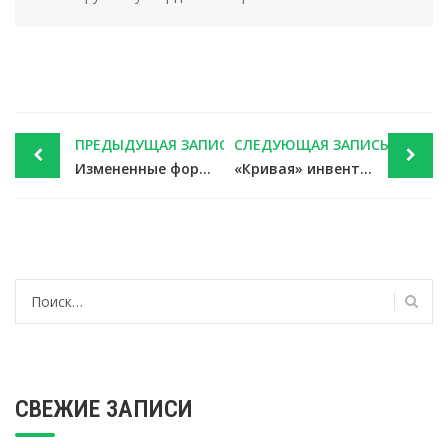
Post
ПРЕДЫДУЩАЯ ЗАПИСЬ
СЛЕДУЮЩАЯ ЗАПИСЬ
navigation
Измененные форматы счетов-фактур и первички совпадают с теми, что на сайте ФНС — новости налоги
«Кривая» инвентаризация не позволила взыскать с работника всю похищенную сумму — новости налоги
Найти:
СВЕЖИЕ ЗАПИСИ