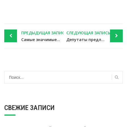
Post
ПРЕДЫДУЩАЯ ЗАПИСЬ
СЛЕДУЮЩАЯ ЗАПИСЬ
navigation
Самые значимые новости недели 4 — 8 февраля 2019 года — новости налоги
Депутаты предлагают повысить вычет на обучение детей и общий лимит соцвычетов — новости налоги
Найти:
СВЕЖИЕ ЗАПИСИ