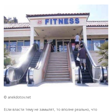
Соцвычет
«на
фитнес»:
появился
текст
минфиновского
законопроекта
—
новости
налоги
© anekdotov.net
Если власти тему не замылят, то вполне реально, что