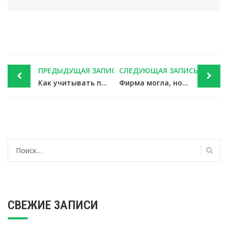
Post
ПРЕДЫДУЩАЯ ЗАПИСЬ
СЛЕДУЮЩАЯ ЗАПИСЬ
navigation
Как учитывать проценты по кредиту после смены объекта налогообложения при УСН — новости налоги
Фирма могла, но не потребовала от физлица улаты штрафа: возникает ли НДФЛ — новости налоги
Найти:
СВЕЖИЕ ЗАПИСИ