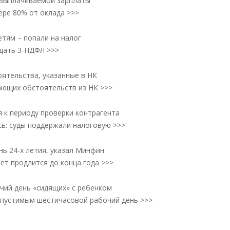
 выплачиваемой зарплаты
ере 80% от оклада >>>
етям – попали на налог
дать 3-НДФЛ >>>
ятельства, указанные в НК
ающих обстоятельств из НК >>>
 к периоду проверки контрагента
сь: суды поддержали налоговую >>>
нь 24-х летия, указал Минфин
чет продлится до конца года >>>
чий день «сидящих» с ребенком
допустимым шестичасовой рабочий день >>>