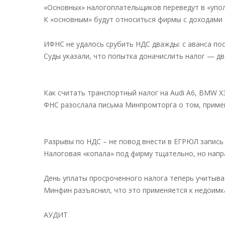
«Основных» налогоплательщиков переведут в «упо
К «основным» будут относиться фирмы с доходами о
ИФНС не удалось срубить НДС дважды: с аванса пос
Суды указали, что попытка доначислить налог — д
Как считать транспортный налог на Audi A6, BMW X3
ФНС разослала письма Минпромторга о том, прим
Разрывы по НДС – не повод внести в ЕГРЮЛ запись
Налоговая «копала» под фирму тщательно, но напра
День уплаты просроченного налога теперь учитыва
Минфин разъяснил, что это применяется к недоимка
АУДИТ