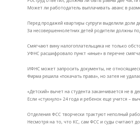
Роструд ответил, должны ли быть равны две части
Может ли работодатель выплачивать аванс в разм
Перед продажей квартиры супруги выделили доли д
За несовершеннолетних детей родители должны по
Смягчают вину налогоплательщика не только обсто
УФНС расшифровало пункт «иные» в перечне смягч
ИФНС может запросить документы, не относящиеся
Фирма решила «покачать права», но затея не удала
«Детский» вычет на студента заканчивается не в де
Если «стукнуло» 24 года и ребенок еще учится – вы
Отделения ФСС творчески трактуют неполный рабо
Несмотря на то, что КС, сам ФСС и суды считают 