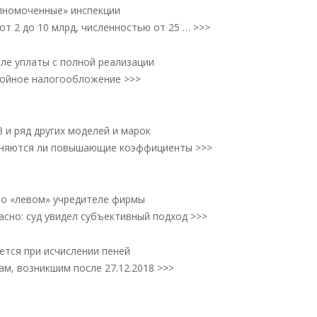
лномоченные» инспекции
т 2 до 10 млрд, численностью от 25 … >>>
ле уплаты с полной реализации
войное налогообложение >>>
 и ряд других моделей и марок
еняются ли повышающие коэффициенты >>>
 о «левом» учредителе фирмы
сно: суд увидел субъективный подход >>>
ется при исчислении пеней
м, возникшим после 27.12.2018 >>>