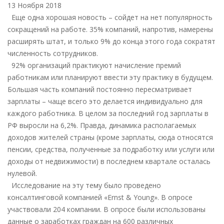
РАБОТОДАТЕЛИ
13 Ноября 2018
ГОТОВЫ
Еще одна хорошая новость – сойдет на нет популярность
ПОВЫСИТЬ
сокращений на работе. 35% компаний, напротив, намерены
ЗАРПЛАТЫ
расширять штат, и только 9% до конца этого года сократят
НА
численность сотрудников.
6
92% организаций практикуют начисление премий
%
работникам или планируют ввести эту практику в будущем.
Большая часть компаний постоянно пересматривает
зарплаты – чаще всего это делается индивидуально для
каждого работника. В целом за последний год зарплаты в
РФ выросли на 6,2%. Правда, динамика располагаемых
доходов жителей страны (кроме зарплаты, сюда относятся
пенсии, средства, полученные за подработку или услуги или
доходы от недвижимости) в последнем квартале осталась
нулевой.
Исследование на эту тему было проведено
консалтинговой компанией «Ernst & Young». В опросе
участвовали 204 компании. В опросе были использованы
данные о заработках граждан на 600 различных