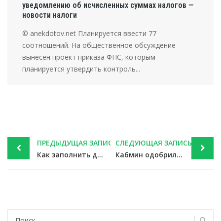
уведомлению об исчисленных суммах налогов —
новости налоги
© anekdotov.net Планируется ввести 77
соотношений. На общественное обсуждение
вынесен проект приказа ФНС, которым
планируется утвердить контроль...
Post
ПРЕДЫДУЩАЯ ЗАПИСЬ
СЛЕДУЮЩАЯ ЗАПИСЬ
navigation
Как заполнить декларацию по имуществу при наличии объектов за границей — новости налоги
Кабмин одобрил законопроекты, нацеленные на устранение «зарплатного рабства» — новости налоги
Найти: