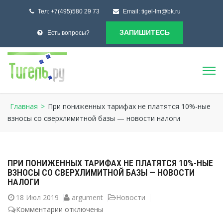
Тел:
+7(495)580 29 73
Email:
tigel-lm@bk.ru
ЗАПИШИТЕСЬ
Есть вопросы?
Главная
>
При пониженных тарифах не платятся 10%-ные
взносы со сверхлимитной базы — новости налоги
ПРИ ПОНИЖЕННЫХ ТАРИФАХ НЕ ПЛАТЯТСЯ 10%-НЫЕ
ВЗНОСЫ СО СВЕРХЛИМИТНОЙ БАЗЫ — НОВОСТИ
НАЛОГИ
18
Июл 2019
argument
Новости
Комментарии
к
отключены
записи