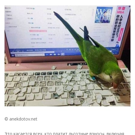
При
пониженных
тарифах
не
платятся
10%-
ные
взносы
со
сверхлимитной
базы
—
новости
налоги
© anekdotov.net
Это касается всех, кто платит льготные взносы, включая