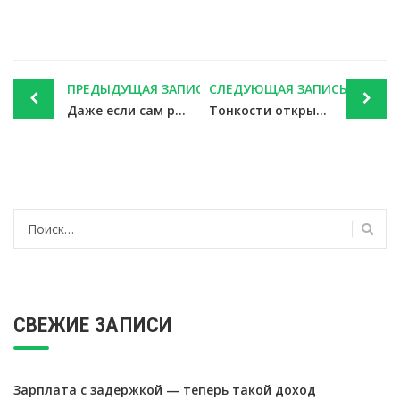
Post
ПРЕДЫДУЩАЯ ЗАПИСЬ
СЛЕДУЮЩАЯ ЗАПИСЬ
navigation
Даже если сам работник пришел за зарплатой позже, это – нарушение срока выплаты — новости налоги
Тонкости открытия расчетного счета после регистрации юридического лица
Найти:
СВЕЖИЕ ЗАПИСИ
Зарплата с задержкой — теперь такой доход