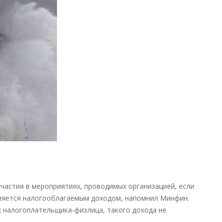
в
целях
НДФЛ
приравниваются
к
командировкам
—
новости
налоги
участия в мероприятиях, проводимых организацией, если
вляется налогооблагаемым доходом, напомнил Минфин.
х налогоплательщика-физлица, такого дохода не