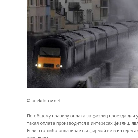
© anekdotov.net
По общему правилу оплата за физлиц проезда для 
такая оплата производится в интересах физлиц, я
Если что-либо оплачивается фирмой не в интереса
возникает.