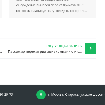
обсуждение вынесен проект приказа ФНС,
которым планируется утвердить контроль...
СЛЕДУЮЩАЯ ЗАПИСЬ
ан, утвержденный приказом ФНС, опять сократился — новости налоги
Пассажир перехитрил авиакомпанию и сэкономил несколько тысяч евро на билетах — новости экономики
80-29-73
г. Москва, Старокалужское шоссе, 