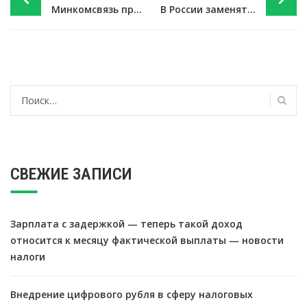
navigation
Минкомсвязь предупредила о мошенничестве при переходе на «цифру» — новости экономики
В России заменят ветхие лифты — новости экономики
Найти:
СВЕЖИЕ ЗАПИСИ
Зарплата с задержкой — теперь такой доход
относится к месяцу фактической выплаты — новости
налоги
Внедрение цифрового рубля в сферу налоговых