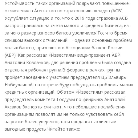
Почти
Устойчивость таких организаций подрывают повышенные
150
отчисления в Агентство по страхованию вкладов (АСВ).
банков
Усугубляет ситуацию и то, что с 2019 года страховка АСВ
в
распространилась на счета малого и среднего бизнеса, из-
России
за чего размер взносов банков увеличился.То, что бремя
находятся
слишком высоких отчислений — одна из основных проблем
на
малых банков, признают и в Ассоциации банков России
грани
(АБР). Как рассказал «Известиям» вице-президент АБР
банкротства
Анатолий Козлачков, для решения проблемы была создана
—
отдельная рабочая группа.В феврале в рамках группы
новости
пройдет заседание с участием председателя ЦБ Эльвиры
экономики
Набиуллиной, на встрече будут обсуждать проблемы малых
кредитных организаций. Об этом «Известиям» рассказал
председатель комитета Госдумы по финрынку Анатолий
Аксаков.Эксперты считают, что небольшие послабления
организациям позволят им не только чувствовать себя
на рынке более уверенно, но и предлагать клиентам
выгодные продукты.Читайте также: