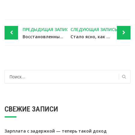
Post
ПРЕДЫДУЩАЯ ЗАПИСЬ
СЛЕДУЮЩАЯ ЗАПИСЬ
navigation
Восстановленный банкротом НДС при продаже имущества и прав — текущий платеж — новости налоги
Стало ясно, как внести изменения в план финобеспечения предупредительных мер — новости налоги
Найти:
СВЕЖИЕ ЗАПИСИ
Зарплата с задержкой — теперь такой доход