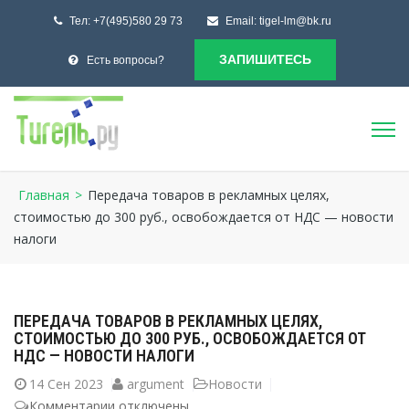
Тел:
+7(495)580 29 73
Email:
tigel-lm@bk.ru
ЗАПИШИТЕСЬ
Есть вопросы?
Главная
>
Передача товаров в рекламных целях,
стоимостью до 300 руб., освобождается от НДС — новости
налоги
ПЕРЕДАЧА ТОВАРОВ В РЕКЛАМНЫХ ЦЕЛЯХ,
СТОИМОСТЬЮ ДО 300 РУБ., ОСВОБОЖДАЕТСЯ ОТ
НДС — НОВОСТИ НАЛОГИ
14
Сен 2023
argument
Новости
Комментарии
к
отключены