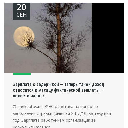
20
СЕН
Зарплата с задержкой — теперь такой доход
относится к месяцу фактической выплаты —
новости налоги
© anekdotov.net ФНС ответила на вопрос о
заполнении справки (бывшей 2-НДФЛ) за текущий
год. Зарплата работникам организации за
несколько месяцев ...