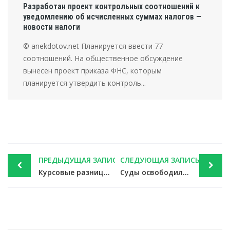
Разработан проект контрольных соотношений к
уведомлению об исчисленных суммах налогов —
новости налоги
© anekdotov.net Планируется ввести 77
соотношений. На общественное обсуждение
вынесен проект приказа ФНС, которым
планируется утвердить контроль...
Post
ПРЕДЫДУЩАЯ ЗАПИСЬ
СЛЕДУЮЩАЯ ЗАПИСЬ
navigation
Курсовые разницы не учесть, если обязательства не связаны с «доходным» бизнесом — новости налоги
Суды освободили фирму от штрафа за бумаги, не возвращенные налоговиками — новости налоги