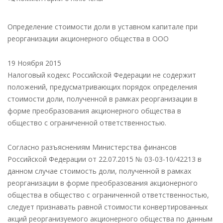
записи
Определение
Определение стоимости доли в уставном капитале при
стоимости
реорганизации акционерного общества в ООО
доли
в
19 Ноября 2015
уставном
Налоговый кодекс Российской Федерации не содержит
капитале
положений, предусматривающих порядок определения
при
стоимости доли, полученной в рамках реорганизации в
реорганизации
форме преобразования акционерного общества в
акционерного
общество с ограниченной ответственностью.
общества
в
Согласно разъяснениям Министерства финансов
ООО
Российской Федерации от 22.07.2015 № 03-03-10/42213 в
данном случае стоимость доли, полученной в рамках
реорганизации в форме преобразования акционерного
общества в общество с ограниченной ответственностью,
следует признавать равной стоимости конвертированных
акций реорганизуемого акционерного общества по данным