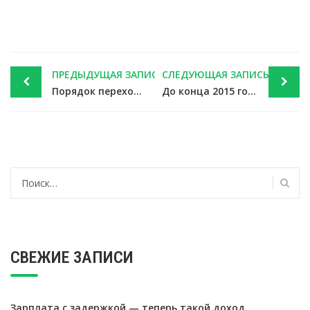
Post
ПРЕДЫДУЩАЯ ЗАПИСЬ
СЛЕДУЮЩАЯ ЗАПИСЬ
navigation
Порядок перехода с упрощенной системы налогообложения на общий режим налогообложения
До конца 2015 года ФНС России перейдет на новый Общероссийский классификатор видов экономической деятельности
Найти:
СВЕЖИЕ ЗАПИСИ
Зарплата с задержкой — теперь такой доход