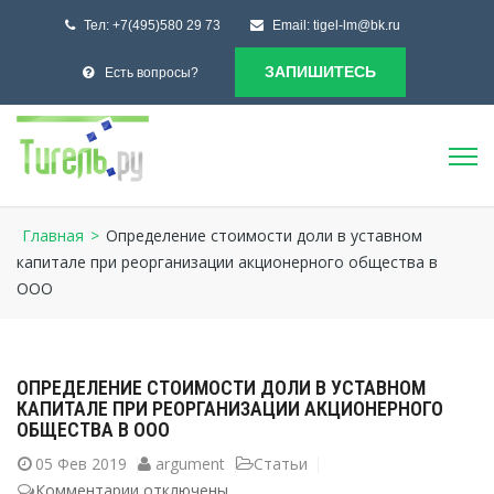
Тел:
+7(495)580 29 73
Email:
tigel-lm@bk.ru
ЗАПИШИТЕСЬ
Есть вопросы?
Главная
>
Определение стоимости доли в уставном
капитале при реорганизации акционерного общества в
ООО
ОПРЕДЕЛЕНИЕ СТОИМОСТИ ДОЛИ В УСТАВНОМ
КАПИТАЛЕ ПРИ РЕОРГАНИЗАЦИИ АКЦИОНЕРНОГО
ОБЩЕСТВА В ООО
05
Фев 2019
argument
Статьи
Комментарии
к
отключены