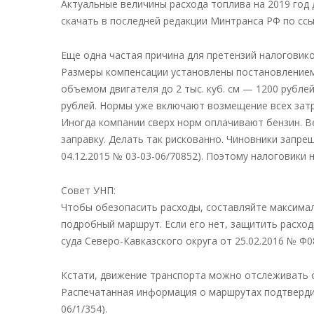
Актуальные величины расхода топлива на 2019 год
скачать в последней редакции Минтранса РФ по сс
Еще одна частая причина для претензий налоговик
Размеры компенсации установлены постановлением 
объемом двигателя до 2 тыс. куб. см — 1200 рублей
рублей. Нормы уже включают возмещение всех затра
Иногда компании сверх норм оплачивают бензин. 
заправку. Делать так рискованно. Чиновники запр
04.12.2015 № 03-03-06/70852). Поэтому налоговики 
Совет УНП:
Чтобы обезопасить расходы, составляйте максима
подробный маршрут. Если его нет, защитить расхо
суда Северо-Кавказского округа от 25.02.2016 № Ф0
Кстати, движение транспорта можно отслеживать 
Распечатанная информация о маршрутах подтвердит
06/1/354).