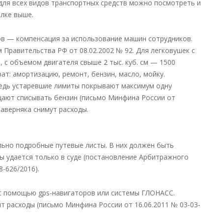
 для всех видов транспортных средств можно посмотреть и
ылке выше.
ов — компенсация за использование машин сотрудников.
Правительства РФ от 08.02.2002 № 92. Для легковушек с
, с объемом двигателя свыше 2 тыс. куб. см — 1500
т: амортизацию, ремонт, бензин, масло, мойку.
Ведь устаревшие лимиты покрывают максимум одну
ещают списывать бензин (письмо Минфина России от
наверняка снимут расходы.
льно подробные путевые листы. В них должен быть
ды удается только в суде (постановление Арбитражного
8-626/2016).
с помощью gps-навигаторов или системы ГЛОНАСС.
 расходы (письмо Минфина России от 16.06.2011 № 03-03-