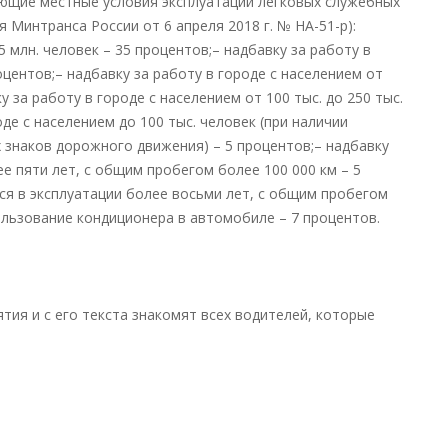
ающие местные условия эксплуатации легковых служебных
 Минтранса России от 6 апреля 2018 г. № НА-51-р):
5 млн. человек – 35 процентов;– надбавку за работу в
роцентов;– надбавку за работу в городе с населением от
у за работу в городе с населением от 100 тыс. до 250 тыс.
оде с населением до 100 тыс. человек (при наличии
 знаков дорожного движения) – 5 процентов;– надбавку
е пяти лет, с общим пробегом более 100 000 км – 5
ся в эксплуатации более восьми лет, с общим пробегом
пользование кондиционера в автомобиле – 7 процентов.
ия и с его текста знакомят всех водителей, которые