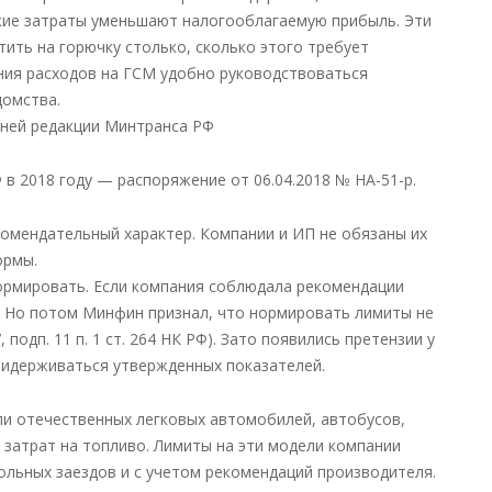
акие затраты уменьшают налогооблагаемую прибыль. Эти
ить на горючку столько, сколько этого требует
ания расходов на ГСМ удобно руководствоваться
домства.
дней редакции Минтранса РФ
 2018 году — распоряжение от 06.04.2018 № НА-51-р.
омендательный характер. Компании и ИП не обязаны их
ормы.
ормировать. Если компания соблюдала рекомендации
. Но потом Минфин признал, что нормировать лимиты не
 подп. 11 п. 1 ст. 264 НК РФ). Зато появились претензии у
ридерживаться утвержденных показателей.
и отечественных легковых автомобилей, автобусов,
м затрат на топливо. Лимиты на эти модели компании
льных заездов и с учетом рекомендаций производителя.