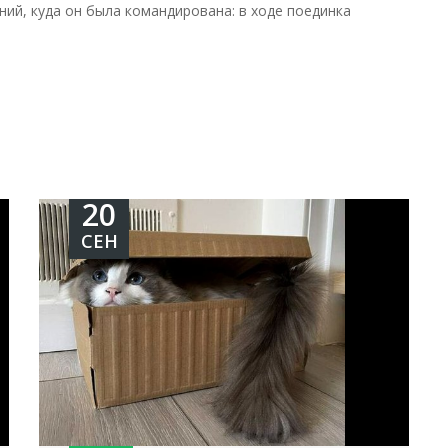
ий, куда он была командирована: в ходе поединка
20
СЕН