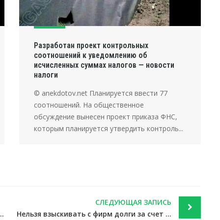
Разработан проект контрольных
соотношений к уведомлению об
исчисленных суммах налогов — новости
налоги
© anekdotov.net Планируется ввести 77
соотношений. На общественное
обсуждение вынесен проект приказа ФНС,
которым планируется утвердить контроль...
СЛЕДУЮЩАЯ ЗАПИСЬ
у»: дополнены поправки о неналоговых платежах — новости налоги
Нельзя взыскивать с фирм долги за счет средств, выделенных ФСС на пособия — новости налоги