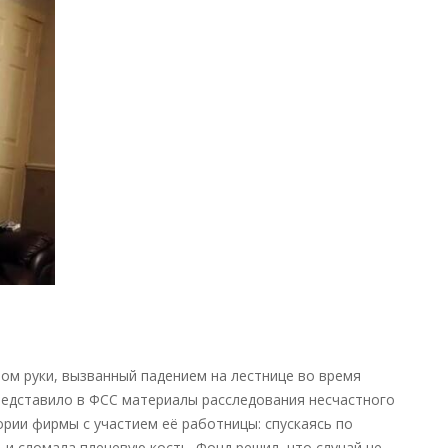
время
суды
признали производственной
травмой
—
новости
налоги
ом руки, вызванный падением на лестнице во время
едставило в ФСС материалы расследования несчастного
рии фирмы с участием её работницы: спускаясь по
 и сломала плечевую кость. Фонд решил, что случай не