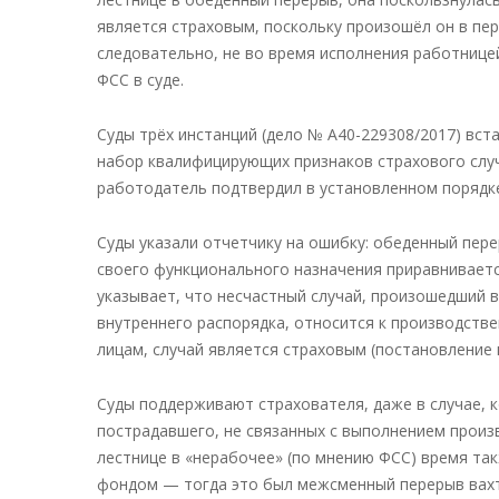
является страховым, поскольку произошёл он в пе
следовательно, не во время исполнения работнице
ФСС в суде.
Суды трёх инстанций (дело № А40-229308/2017) вста
набор квалифицирующих признаков страхового случ
работодатель подтвердил в установленном порядк
Суды указали отчетчику на ошибку: обеденный пере
своего функционального назначения приравнивается
указывает, что несчастный случай, произошедший 
внутреннего распорядка, относится к производств
лицам, случай является страховым (постановление 
Суды поддерживают страхователя, даже в случае, к
пострадавшего, не связанных с выполнением произв
лестнице в «нерабочее» (по мнению ФСС) время так
фондом — тогда это был межсменный перерыв вахт