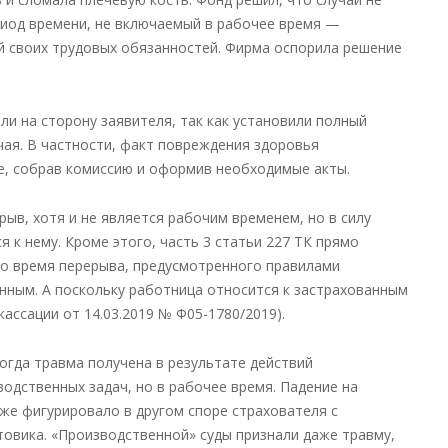
риод времени, не включаемый в рабочее время —
й своих трудовых обязанностей. Фирма оспорила решение
ли на сторону заявителя, так как установили полный
ая. В частности, факт повреждения здоровья
е, собрав комиссию и оформив необходимые акты.
рыв, хотя и не является рабочим временем, но в силу
 к нему. Кроме этого, часть 3 статьи 227 ТК прямо
во время перерыва, предусмотренного правилами
енным. А поскольку работница относится к застрахованным
кассации от 14.03.2019 № Ф05-1780/2019).
огда травма получена в результате действий
одственных задач, но в рабочее время. Падение на
же фигурировало в другом споре страхователя с
овика. «Производственной» суды признали даже травму,