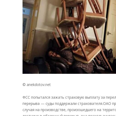
© anekdotov.net
ФСС попытался зажать страховую выплату за перел
перерыва — суды поддержали страхователя.ОАО пр
случая на производстве, произошедшего на террито
лестнице в обеденный перерыв, она поскользнулась