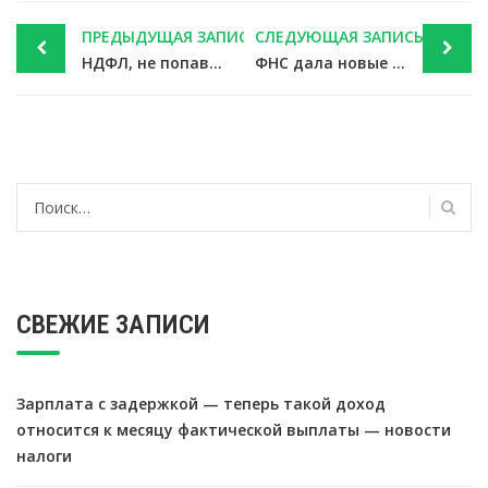
Post
ПРЕДЫДУЩАЯ ЗАПИСЬ
СЛЕДУЮЩАЯ ЗАПИСЬ
navigation
НДФЛ, не попавший в бюджет из-за проблем банка, налоговому агенту не вернуть — новости налоги
ФНС дала новые инструкции, как избежать налога на снесенную недвижимость — новости налоги
Найти:
СВЕЖИЕ ЗАПИСИ
Зарплата с задержкой — теперь такой доход
относится к месяцу фактической выплаты — новости
налоги