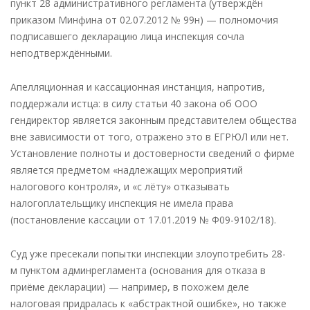
пункт 28 административного регламента (утверждён
приказом Минфина от 02.07.2012 № 99н) — полномочия
подписавшего декларацию лица инспекция сочла
неподтверждёнными.
Апелляционная и кассационная инстанция, напротив,
поддержали истца: в силу статьи 40 закона об ООО
гендиректор является законным представителем общества
вне зависимости от того, отражено это в ЕГРЮЛ или нет.
Установление полноты и достоверности сведений о фирме
является предметом «надлежащих мероприятий
налогового контроля», и «с лёту» отказывать
налогоплательщику инспекция не имела права
(постановление кассации от 17.01.2019 № Ф09-9102/18).
Суд уже пресекали попытки инспекции злоупотребить 28-
м пунктом админрегламента (основания для отказа в
приёме декларации) — например, в похожем деле
налоговая придралась к «абстрактной ошибке», но также