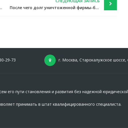
СЛЕДУЮЩАЯ ЗАПИСЬ
сто уточненки можно ограничиться пояснениями — новости налоги
После чего долг уничтоженной фирмы-банкрота считается безнадежным — новости налоги
80-29-73
г. Москва, Старокалужское шоссе, 
ем его пути становления и развития без надежной юридическо
зволяет принимать в штат квалифицированного специалиста.