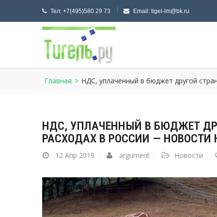
Тел:
+7(495)580 29 73
Email:
tigel-lm@bk.ru
Главная
>
НДС, уплаченный в бюджет другой стран
НДС, УПЛАЧЕННЫЙ В БЮДЖЕТ ДР
РАСХОДАХ В РОССИИ — НОВОСТИ
12
Апр 2019
argument
Новости