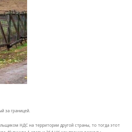
другой
страны,
можно
учесть
в
расходах
в
России
—
новости
налоги
й за границей.
ельщиком НДС на территории другой страны, то тогда этот