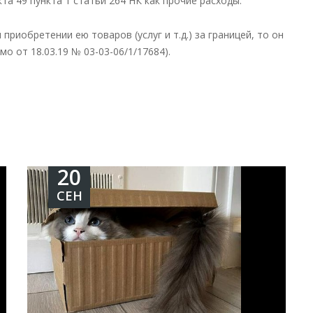
а 49 пункта 1 статьи 264 НК как прочие расходы.
риобретении ею товаров (услуг и т.д.) за границей, то он
о от 18.03.19 № 03-03-06/1/17684).
20
СЕН