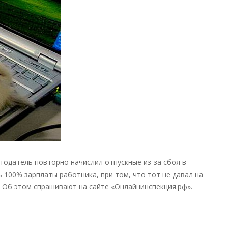
зарплату,
если
программа
дважды
начислила
отпускные
—
новости
налоги
отодатель повторно начислил отпускные из-за сбоя в
ь 100% зарплаты работника, при том, что тот не давал на
? Об этом спрашивают на сайте «Онлайнинспекция.рф».