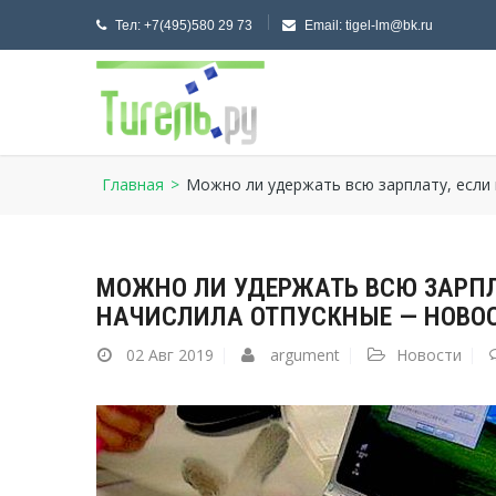
Тел:
+7(495)580 29 73
Email:
tigel-lm@bk.ru
Главная
>
Можно ли удержать всю зарплату, если
МОЖНО ЛИ УДЕРЖАТЬ ВСЮ ЗАРП
НАЧИСЛИЛА ОТПУСКНЫЕ — НОВО
02
Авг 2019
argument
Новости