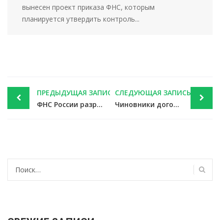
вынесен проект приказа ФНС, которым
планируется утвердить контроль...
Post
ПРЕДЫДУЩАЯ ЗАПИСЬ
СЛЕДУЮЩАЯ ЗАПИСЬ
navigation
ФНС России разработала новую форму декларации 3-НДФЛ — новости налоги
Чиновники договорились об условии для обнуления НДС на судоремонт — новости налоги
Найти: