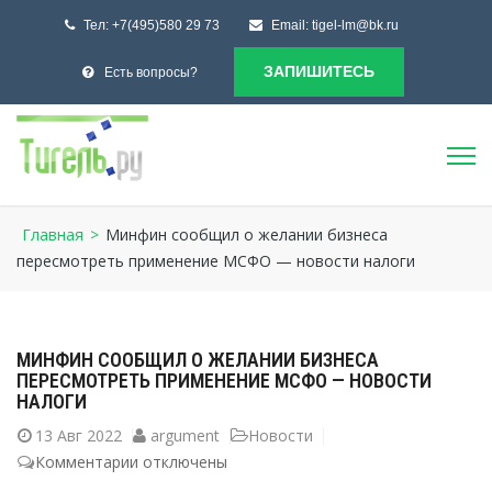
Тел:
+7(495)580 29 73
Email:
tigel-lm@bk.ru
ЗАПИШИТЕСЬ
Есть вопросы?
Главная
>
Минфин сообщил о желании бизнеса
пересмотреть применение МСФО — новости налоги
МИНФИН СООБЩИЛ О ЖЕЛАНИИ БИЗНЕСА
ПЕРЕСМОТРЕТЬ ПРИМЕНЕНИЕ МСФО — НОВОСТИ
НАЛОГИ
13
Авг 2022
argument
Новости
Комментарии
к
отключены
записи