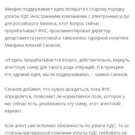
Минфин
Минфин поддерживает идею возврата к старому порядку
поддержал
уплаты НДС иностранными компаниями с электронных услуг
идею
для российского бизнеса, этот вопрос сейчас
вернуть
прорабатывает ФНС, прокомментировал директор
старый
департамента налоговой и таможенно-тарифной политики
порядок
Минфина Алексей Сазанов.
уплаты
«налога
«И здесь прорабатывается вопрос, действительно, вернуть
на
агентскую схему для такого рода операций. И в принципе
Google»
это здравая идея, мы ее поддерживаем», – заявил Сазанов.
—
новости
Сазанов добавил, что нужно дождаться, пока ФНС
налоги
определится, позволяет ли нормативное поле, которое у
нас сейчас есть, реализовать эту схему, этот агентский
вариант.
Если агент сам исполнил обязанность по уплате НДС, то со
стороны материнской компании уплаты НДС требовать не