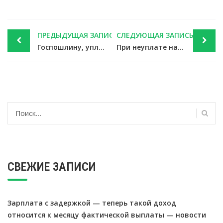
Post
ПРЕДЫДУЩАЯ ЗАПИСЬ
СЛЕДУЮЩАЯ ЗАПИСЬ
navigation
Госпошлину, уплаченную иным лицом, вернуть могут тому, за кого она уплачена — новости налоги
При неуплате налоговых авансов дело может дойти до ареста имущества фирмы — новости налоги
Найти:
СВЕЖИЕ ЗАПИСИ
Зарплата с задержкой — теперь такой доход
относится к месяцу фактической выплаты — новости