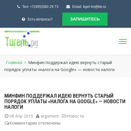
Тел:
+7(495)580 29 73
Email:
tigel-lm@bk.ru
ЗАПИШИТЕСЬ
Есть вопросы?
Главная
>
Минфин поддержал идею вернуть старый
порядок уплаты «налога на Google» — новости налоги
МИНФИН ПОДДЕРЖАЛ ИДЕЮ ВЕРНУТЬ СТАРЫЙ
ПОРЯДОК УПЛАТЫ «НАЛОГА НА GOOGLE» — НОВОСТИ
НАЛОГИ
08
Апр 2019
argument
Новости
Комментарии
к
отключены
записи