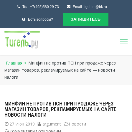
Тел:
+7(495)580 29 73
Email:
tigel-lm@bk.ru
ЗАПИШИТЕСЬ
Есть вопросы?
Главная
>
Минфин не против ПСН при продаже через
магазин товаров, рекламируемых на сайте — новости
налоги
МИНФИН НЕ ПРОТИВ ПСН ПРИ ПРОДАЖЕ ЧЕРЕЗ
МАГАЗИН ТОВАРОВ, РЕКЛАМИРУЕМЫХ НА САЙТЕ —
НОВОСТИ НАЛОГИ
27
Июн 2019
argument
Новости
Комментарии
к
отключены