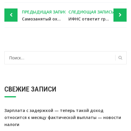
Post
ПРЕДЫДУЩАЯ ЗАПИСЬ
СЛЕДУЮЩАЯ ЗАПИСЬ
navigation
Самозанятый охватил услугами произвольные регионы – это не помеха для НПД — новости налоги
ИФНС ответит гражданину, прекратит ли исчислять налог на снесенный объект — новости налоги
Найти:
СВЕЖИЕ ЗАПИСИ
Зарплата с задержкой — теперь такой доход
относится к месяцу фактической выплаты — новости
налоги