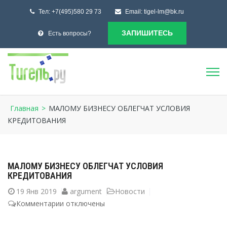
Тел:
+7(495)580 29 73
Email:
tigel-lm@bk.ru
ЗАПИШИТЕСЬ
Есть вопросы?
Главная
>
МАЛОМУ БИЗНЕСУ ОБЛЕГЧАТ УСЛОВИЯ
КРЕДИТОВАНИЯ
МАЛОМУ БИЗНЕСУ ОБЛЕГЧАТ УСЛОВИЯ
КРЕДИТОВАНИЯ
19
Янв 2019
argument
Новости
Комментарии
к
отключены
записи