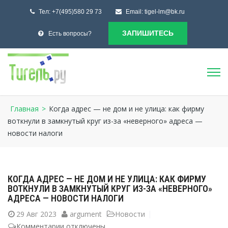
Тел:
+7(495)580 29 73
Email:
tigel-lm@bk.ru
ЗАПИШИТЕСЬ
Есть вопросы?
Главная
>
Когда адрес — не дом и не улица: как фирму
воткнули в замкнутый круг из-за «неверного» адреса —
новости налоги
КОГДА АДРЕС — НЕ ДОМ И НЕ УЛИЦА: КАК ФИРМУ
ВОТКНУЛИ В ЗАМКНУТЫЙ КРУГ ИЗ-ЗА «НЕВЕРНОГО»
АДРЕСА — НОВОСТИ НАЛОГИ
29
Авг 2023
argument
Новости
Комментарии
к
отключены