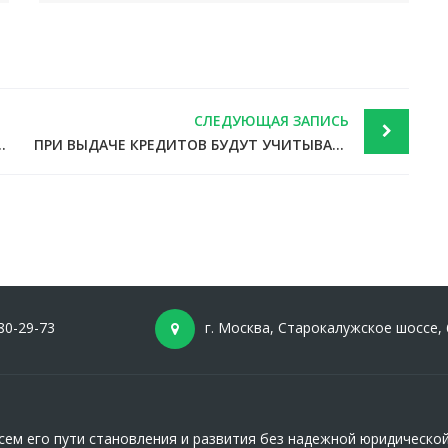
СЛЕДУЮЩАЯ ЗАПИСЬ
ПОЛЬЗОВАТЬ ДЛЯ РЕГИСТРАЦИИ КОМПАНИЙ
ПРИ ВЫДАЧЕ КРЕДИТОВ БУДУТ УЧИТЫВАТЬ ДОЛГОВУЮ НАГРУЗКУ НА ЗАЕМЩИКА
80-29-73
г. Москва, Старокалужское шоссе, 
ем его пути становления и развития без надежной юридическо