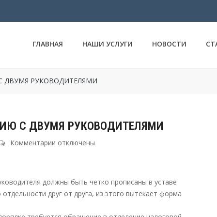
ГЛАВНАЯ
НАШИ УСЛУГИ
НОВОСТИ
СТ
С ДВУМЯ РУКОВОДИТЕЛЯМИ
НИЮ С ДВУМЯ РУКОВОДИТЕЛЯМИ
Комментарии
к
отключены
записи
КАК
ЗАРЕГИСТРИРОВАТЬ
уководителя должны быть четко прописаны в уставе
КОМПАНИЮ
 отдельности друг от друга, из этого вытекает форма
С
ДВУМЯ
порядке требуется обращение в отделение налоговой