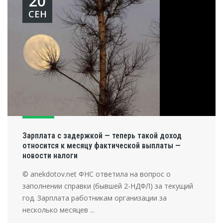
20
СЕН
Зарплата с задержкой — теперь такой доход
относится к месяцу фактической выплаты —
новости налоги
© anekdotov.net ФНС ответила на вопрос о
заполнении справки (бывшей 2-НДФЛ) за текущий
год. Зарплата работникам организации за
несколько месяцев ...