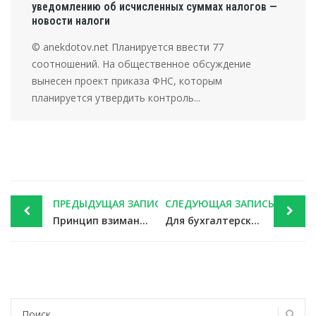
уведомлению об исчисленных суммах налогов —
новости налоги
© anekdotov.net Планируется ввести 77
соотношений. На общественное обсуждение
вынесен проект приказа ФНС, которым
планируется утвердить контроль...
Post
ПРЕДЫДУЩАЯ ЗАПИСЬ
СЛЕДУЮЩАЯ ЗАПИСЬ
navigation
Принцип взимания НДС при продаже городского имущества: кто попался, тот и платит — новости налоги
Для бухгалтерских документов пока что годится электронная подпись любого вида — новости налоги
Найти: