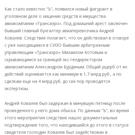
К
Как стало известно “Ъ”, появился новый фигурант в
делу
уголовном деле о хищении средств и имущества
«Трансаэро»
авиакомпании «Трансаэро». Под домашний арест заключен
приобщили
бывший главный бухгалтер авиаперевозчика Андрей
бухгалтера:
Ковалев. Следствие полагает, что он действовал в сговоре
финансист
с уже находящимся в СИЗО бывшим арбитражным
попал
управляющим «Трансаэро» Михаилом Котовым и
под
скрывающимся за границей экс-гендиректором
домашний
авиакомпании Александром Бурдиным. Общий ущерб от их
арест
действий оценивается как минимум в 1,7 млрд руб., а по
—
сделкам еще на 4 млрд руб. до сих пор проводятся
новости
экспертизы.
налоги
Андрей Ковалев был задержан в минувшую пятницу после
проведенного у него дома обыска. По данным “Ъ”, во время
этого мероприятия следствие нашло документальные
подтверждения того, что находившийся до этого в статусе
свидетеля господин Ковалев был задействован в