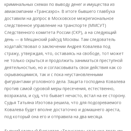
криминальных схемах по выводу денег и имущества из
авиакомпании «Трансаэро». В итоге бывшего главбуха
доставили на допрос в Московское межрегиональное
следственное управление на транспорте (ММСУТ)
Следственного комитета России (СКР), а на следующий
день — в Мещанский райсуд Москвы. Там следователь
ходатайствовал о заключении Андрея Ковалева под
стражу, утверждая, что, оставаясь на свободе, тот может
не только скрыться и продолжить заниматься преступной
деятельностью, но и согласовывать свои действия как со
скрывающимися, так и с пока неустановленными
фигурантами уголовного дела. Защита господина Ковалева
против самой суровой меры пресечения, естественно,
возражала, и суд, что бывает нечасто, встал на ее сторону.
Судья Татьяна Изотова решила, что для подозреваемого
Ковалева будет вполне достаточно и домашнего ареста,
под который она его и отправила на два месяца.
Бывший главный бухгалтер «Трансаэро» стал уже третьим