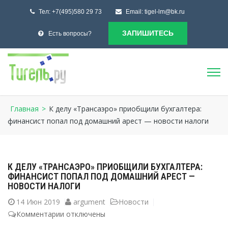
Тел:
+7(495)580 29 73
Email:
tigel-lm@bk.ru
ЗАПИШИТЕСЬ
Есть вопросы?
Главная
>
К делу «Трансаэро» приобщили бухгалтера:
финансист попал под домашний арест — новости налоги
К ДЕЛУ «ТРАНСАЭРО» ПРИОБЩИЛИ БУХГАЛТЕРА:
ФИНАНСИСТ ПОПАЛ ПОД ДОМАШНИЙ АРЕСТ —
НОВОСТИ НАЛОГИ
14
Июн 2019
argument
Новости
Комментарии
к
отключены
записи