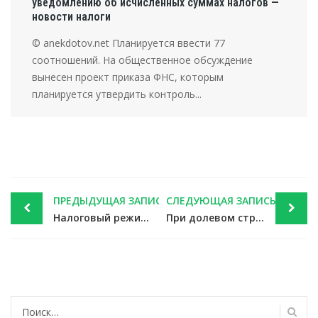
уведомлению об исчисленных суммах налогов —
новости налоги
© anekdotov.net Планируется ввести 77
соотношений. На общественное обсуждение
вынесен проект приказа ФНС, которым
планируется утвердить контроль...
Post
ПРЕДЫДУЩАЯ ЗАПИСЬ
СЛЕДУЮЩАЯ ЗАПИСЬ
navigation
Налоговый режим для самозанятых с 2020 года могут ввести по всей России — новости налоги
При долевом строительстве право на вычет связано с актом, а не с оформлением — новости налоги
Найти: