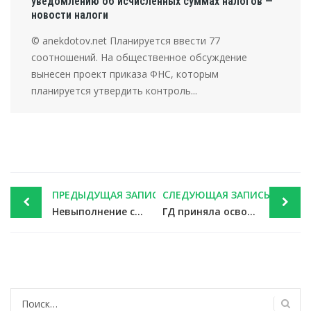
уведомлению об исчисленных суммах налогов —
новости налоги
© anekdotov.net Планируется ввести 77
соотношений. На общественное обсуждение
вынесен проект приказа ФНС, которым
планируется утвердить контроль...
Post
ПРЕДЫДУЩАЯ ЗАПИСЬ
СЛЕДУЮЩАЯ ЗАПИСЬ
navigation
Невыполнение сомнительных распоряжений – не повод срезать премию, решили суды — новости налоги
ГД приняла освобождение от НДФЛ матвыгоды в связи с «ипотечными каникулами» — новости налоги
Найти: