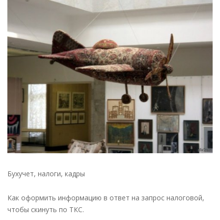
Интересное
в
бухучете
и
мире
19
июня
2019
—
новости
налоги
Бухучет, налоги, кадры
Как оформить информацию в ответ на запрос налоговой,
чтобы скинуть по ТКС.