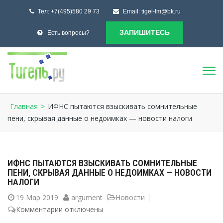
Тел:
+7(495)580 29 73
Email:
tigel-lm@bk.ru
ЗАПИШИТЕСЬ
Есть вопросы?
Главная
>
ИФНС пытаются взыскивать сомнительные
пени, скрывая данные о недоимках — новости налоги
ИФНС ПЫТАЮТСЯ ВЗЫСКИВАТЬ СОМНИТЕЛЬНЫЕ
ПЕНИ, СКРЫВАЯ ДАННЫЕ О НЕДОИМКАХ — НОВОСТИ
НАЛОГИ
19
Мар 2019
argument
Новости
Комментарии
к
отключены
записи