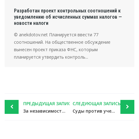
Разработан проект контрольных соотношений к
уведомлению об исчисленных суммах налогов —
новости налоги
© anekdotov.net Планируется ввести 77
соотношений. На общественное обсуждение
вынесен проект приказа ФНС, которым
планируется утвердить контроль...
Post
ПРЕДЫДУЩАЯ ЗАПИСЬ
СЛЕДУЮЩАЯ ЗАПИСЬ
navigation
За независимость Рунета заплатят налогоплательщики — новости налоги
Суды против учета процентов по займам, переданным на смежные фирмы с убытком — новости налоги