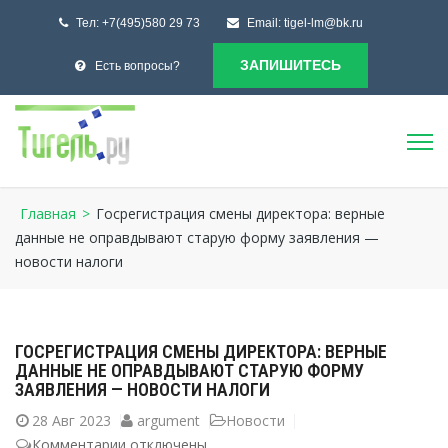
Тел:
+7(495)580 29 73
Email:
tigel-lm@bk.ru
ЗАПИШИТЕСЬ
Есть вопросы?
Главная
>
Госрегистрация смены директора: верные
данные не оправдывают старую форму заявления —
новости налоги
ГОСРЕГИСТРАЦИЯ СМЕНЫ ДИРЕКТОРА: ВЕРНЫЕ
ДАННЫЕ НЕ ОПРАВДЫВАЮТ СТАРУЮ ФОРМУ
ЗАЯВЛЕНИЯ — НОВОСТИ НАЛОГИ
28
Авг 2023
argument
Новости
Комментарии
к
отключены