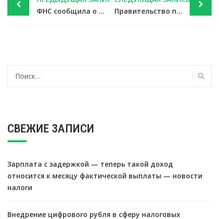
navigation
ФНС сообщила о падении популярности схемы с маскировкой под самозанятых — новости налоги
Правительство поддержало идею об упрощении бухучета для политических партий — новости налоги
Найти:
СВЕЖИЕ ЗАПИСИ
Зарплата с задержкой — теперь такой доход
относится к месяцу фактической выплаты — новости
налоги
Внедрение цифрового рубля в сферу налоговых