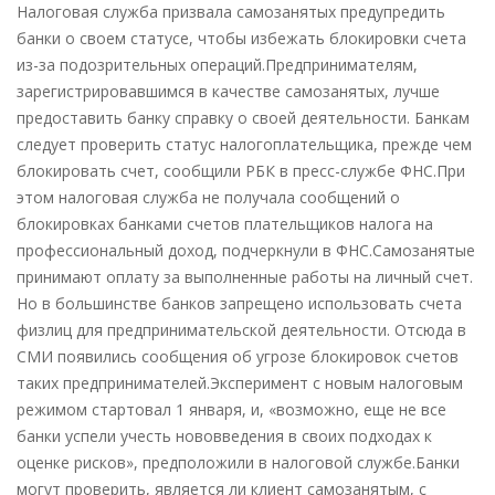
ФНС
Налоговая служба призвала самозанятых предупредить
ответила
банки о своем статусе, чтобы избежать блокировки счета
на
из-за подозрительных операций.Предпринимателям,
сообщения
зарегистрировавшимся в качестве самозанятых, лучше
о
предоставить банку справку о своей деятельности. Банкам
блокировках
следует проверить статус налогоплательщика, прежде чем
счетов
блокировать счет, сообщили РБК в пресс-службе ФНС.При
самозанятых
этом налоговая служба не получала сообщений о
—
блокировках банками счетов плательщиков налога на
новости
профессиональный доход, подчеркнули в ФНС.Самозанятые
налоги
принимают оплату за выполненные работы на личный счет.
Но в большинстве банков запрещено использовать счета
физлиц для предпринимательской деятельности. Отсюда в
СМИ появились сообщения об угрозе блокировок счетов
таких предпринимателей.Эксперимент с новым налоговым
режимом стартовал 1 января, и, «возможно, еще не все
банки успели учесть нововведения в своих подходах к
оценке рисков», предположили в налоговой службе.Банки
могут проверить, является ли клиент самозанятым, с