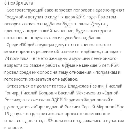
ДЕПУТАТАМ
6 Ноября 2018
ГОСДУМЫ
Соответствующий законопроект поправок недавно принят
ПРЕДЛОЖИЛИ
Госдумой и вступит в силу 1 января 2019 года. При этом
ОТКАЗАТЬСЯ
оспорить отказ от надбавок будет нельзя. Депутат,
ОТ
единожды подписавший заявление, будет ежегодно и
НАДБАВОК
пожизненно получать пенсию уже без надбавок.
К
Среди 450 действующих депутатов в список тех, кто
ПЕНСИИ
может принять решение об отказе от надбавок, попадают
74 политика – все это женщины и мужчины пенсионного
возраста со стажем работы в Думе не меньше 5 лет. РБК
провел среди них опрос на тему отношения к поправкам и
готовности отказаться от надбавок.
Отказаться от доплат готовы Владислав Резник, Николай
Гончар, Николай Борцов и Василий Максимов из «Единой
России», а также глава ЛДПР Владимир Жириновский и
руководитель «Справедливой России» Сергей Миронов. Еще
15 депутатов раскритиковали проект о возможности
отказа от доплаты, а 33 политика воздержались от участия
в опросе.