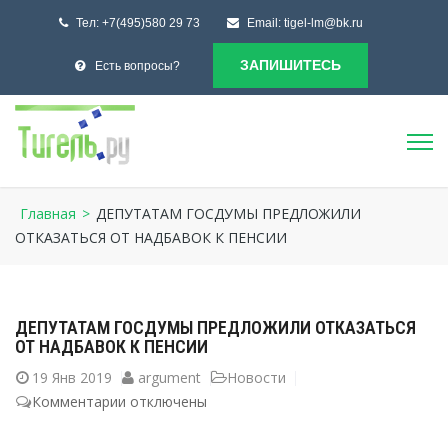
Тел:
+7(495)580 29 73
Email:
tigel-lm@bk.ru
ЗАПИШИТЕСЬ
Есть вопросы?
Главная
>
ДЕПУТАТАМ ГОСДУМЫ ПРЕДЛОЖИЛИ
ОТКАЗАТЬСЯ ОТ НАДБАВОК К ПЕНСИИ
ДЕПУТАТАМ ГОСДУМЫ ПРЕДЛОЖИЛИ ОТКАЗАТЬСЯ
ОТ НАДБАВОК К ПЕНСИИ
19
Янв 2019
argument
Новости
Комментарии
к
отключены
записи