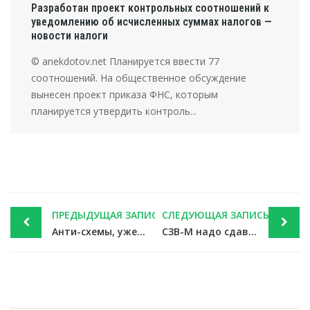
Разработан проект контрольных соотношений к
уведомлению об исчисленных суммах налогов —
новости налоги
© anekdotov.net Планируется ввести 77
соотношений. На общественное обсуждение
вынесен проект приказа ФНС, которым
планируется утвердить контроль...
Post
ПРЕДЫДУЩАЯ ЗАПИСЬ
СЛЕДУЮЩАЯ ЗАПИСЬ
navigation
Анти-схемы, ужесточения для спецрежимов, больше отчетности по ТКС – проект в ГД — новости налоги
СЗВ-М надо сдавать даже на единственного сотрудника – директора без зарплаты — новости налоги