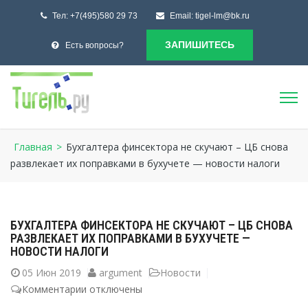
Тел:
+7(495)580 29 73
Email:
tigel-lm@bk.ru
ЗАПИШИТЕСЬ
Есть вопросы?
Главная
>
Бухгалтера финсектора не скучают – ЦБ снова
развлекает их поправками в бухучете — новости налоги
БУХГАЛТЕРА ФИНСЕКТОРА НЕ СКУЧАЮТ – ЦБ СНОВА
РАЗВЛЕКАЕТ ИХ ПОПРАВКАМИ В БУХУЧЕТЕ —
НОВОСТИ НАЛОГИ
05
Июн 2019
argument
Новости
Комментарии
к
отключены
записи